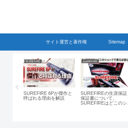
サイト運営と著作権
Sitemap
SUREFIRE
腕時計
 6Pが傑作と
SUREFIREの生涯保証と
ハズシ系の廉価なデ
を解説
保証書について。
ル腕時計を考察して
SUREFIREはどこのショ
た！カシオ、タイメ
ップで買えば安心？
ス、ダイソー100円
を比較する！