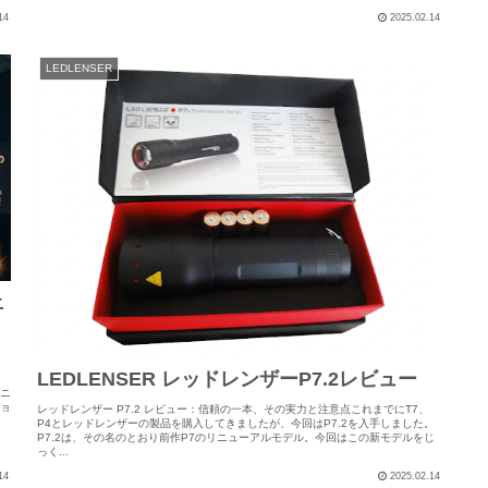
14
2025.02.14
LEDLENSER
上
LEDLENSER レッドレンザーP7.2レビュー
トニ
ショ
レッドレンザー P7.2 レビュー：信頼の一本、その実力と注意点これまでにT7、
P4とレッドレンザーの製品を購入してきましたが、今回はP7.2を入手しました。
P7.2は、その名のとおり前作P7のリニューアルモデル。今回はこの新モデルをじ
っく...
14
2025.02.14