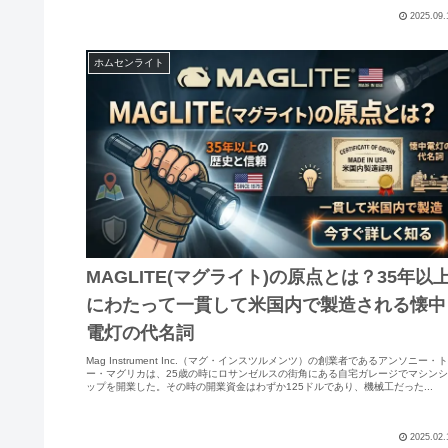
2025.09.
ホムセンライト
MAGLITE(マグライト)の原点とは？35年以
にわたって一貫して米国内で製造される懐中
電灯の代名詞
Mag Instrument Inc.（マグ・インスツルメンツ）の創業者であるアンソニー・
ー・マグリカは、25歳の時にロサンゼルスの街角にある自宅ガレージでマシン
ップを開業した。その時の開業資金はわずか125ドルであり、機械工だった...
2025.02.