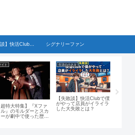
【失敗談】快活Clubで僕がやって店員がイライラした大失敗とは？
シグナリーファン
生活の小ネタ
腕時計
SUREF
SURE
の違
社製
【失敗談】快活Clubで僕
SZSB012がプアマン
がやって店員がイライラ
ズ・グランドセイコーと
した大失敗とは？
呼ばれる理由