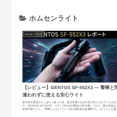
ホムセンライト
ホムセンライト
【レビュー】GENTOS SF-552X3 ― 警棒と
違われずに使える安心ライト
東日本大震災からしばらく経った頃、楽天市場でなぜか投げ売りされていたのが
の「GENTOS SF-552X3」です。CR123A電池が2本付属しており、購入直後か
使用可能でした。 “警棒じゃない”という安心感本体は金属製でしっかりとした重..