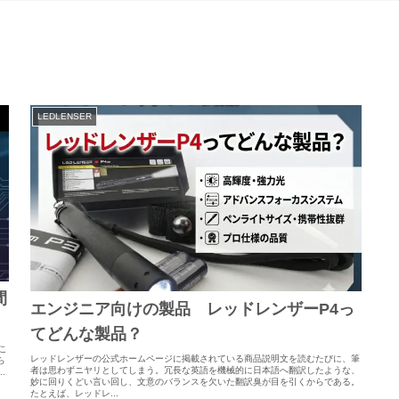
LEDLENSER
間
エンジニア向けの製品 レッドレンザーP4っ
てどんな製品？
こ
レッドレンザーの公式ホームページに掲載されている商品説明文を読むたびに、筆
ら
者は思わずニヤリとしてしまう。冗長な英語を機械的に日本語へ翻訳したような、
.
妙に回りくどい言い回し、文意のバランスを欠いた翻訳臭が目を引くからである。
たとえば、レッドレ...