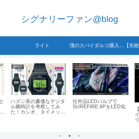
シグナリーファン@blog
ライト
僕のスパイダルコ購入動機
SUREFIRE
ライト
ジタ
社外品LEDバルブで
み
SUREFIRE 6PをLED化
【超特大特集】『Xファ
ック
イル』のモルダーとスカ
時計
リーが劇中で使った歴代
の懐中電灯と名場面を徹
底解説