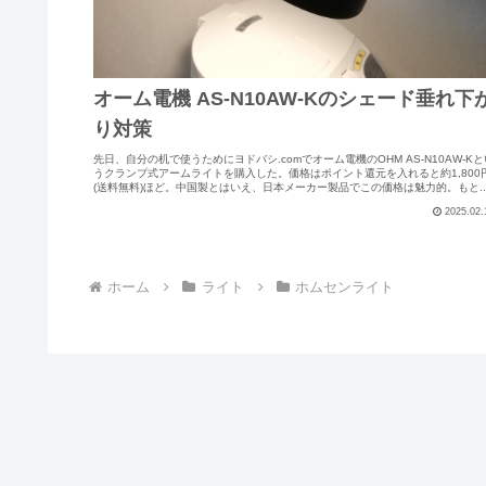
オーム電機 AS-N10AW-Kのシェード垂れ下
り対策
先日、自分の机で使うためにヨドバシ.comでオーム電機のOHM AS-N10AW-Kと
うクランプ式アームライトを購入した。価格はポイント還元を入れると約1,800
(送料無料)ほど。中国製とはいえ、日本メーカー製品でこの価格は魅力的。もと..
2025.02.
ホーム
ライト
ホムセンライト